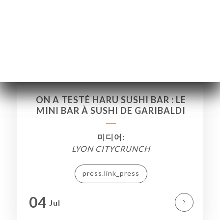
ON A TESTÉ HARU SUSHI BAR : LE
MINI BAR À SUSHI DE GARIBALDI
미디어:
LYON CITYCRUNCH
약
press.link_press
기
04
문
Jul
기