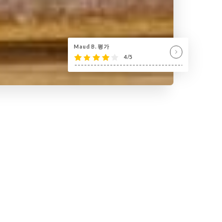
Maud B. 평가
4/5
l’art du Sushi Japonais.
ts de qualité réalisés par des
ées d’expérience."