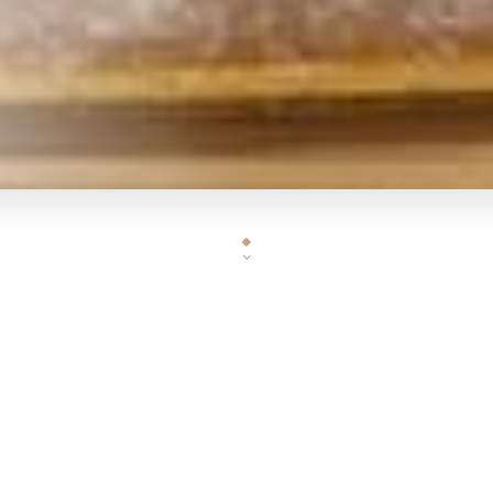
"Haru Sushi Bar est le fruit de la passion de 
Un restaurant gastronomique met à l’honneur des pla
chefs cuisiniers dotés de plusieurs ann