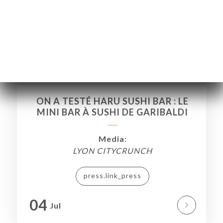
ON A TESTÉ HARU SUSHI BAR : LE
MINI BAR À SUSHI DE GARIBALDI
Media:
LYON CITYCRUNCH
press.link_press
ΙΚΉ
04
Jul
ΤΗΣΗ