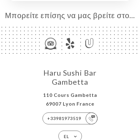
ΓΕΛΊΑ
ΡΑΦΊΕΣ
Μπορείτε επίσης να μας βρείτε στο...
ΤΙΚΉ
ΝΟΎ
ΠΟΣ
ΑΦΉ
Haru Sushi Bar
Gambetta
110 Cours Gambetta
69007 Lyon France
+33981973519
EL