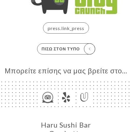
ΙΚΉ
ΤΗΣΗ
press.link_press
ΓΕΛΊΑ
ΡΑΦΊΕΣ
ΤΙΚΉ
ΠΊΣΩ ΣΤΟΝ ΤΎΠΟ
ΝΟΎ
ΠΟΣ
Μπορείτε επίσης να μας βρείτε στο...
ΑΦΉ
Haru Sushi Bar