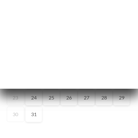
ー
約
文